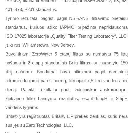
IAPMO, tikrinanti vandens filtrus pagal NSF/ANSI 42, 53, 58,
401, 473, P231 standartus.
Tyrimo rezultatai pagrįsti pagal NSF/ANSI filtravimo prietaisų
standartus, kuriuos atliko IAPMO pripažinta nepriklausoma
ISO 17025 laboratorija „Quality Filter Testing Laboratory“, LLC,
įsikūrusi Williamstown, New Jersey.
Buvo tiriami ZeroWater 5 etapų filtras su numatytu 75 litrų
našumu ir 2 etapų standartinis Brita filtras, su numatytu 150
litrų našumu. Bandymai buvo atliekami pagal gamintojų
rekomenduojamą paros normą, filtruojant 7,5 litro vandens per
dieną. Pateikti rezultatai gauti vidutiniškai apskaičiuojant
kiekvieno filtro bandymo rezultatus, esant 6,5pH ir 8,5pH
vandens lygiams.
Brita® yra registruotas Brita®, L.P prekės ženklas, kuris nėra
susijęs su Zero Technologies, LLC.