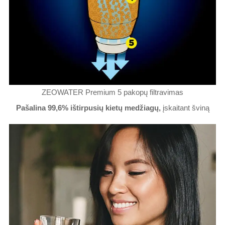
ZEOWATER Premium 5 pakopų filtravimas
Pašalina 99,6% ištirpusių kietų medžiagų,
įskaitant šviną