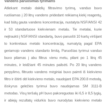
Vandens paruošimas tyrimams
Atliekant metalo dalelių filtravimo tyrimą, vanduo buvo
ruošiamas į 20 litrų vandens pridedant reikiamą kiekį reagentų,
kad būtų gauta vandens koncentracija, nustatyta NSF/ANSI 42
ir 53 standartuose kiekvienam metalu. Tie metalai, kurie
neįtraukti į NSF/ANSI standartą, buvo paruošti 10 kartų viršijant
to konkretaus metalo koncentraciją, numatytą pagal EPA
geriamojo vandens standarto limitą. Paruoštas tyrimui vanduo
buvo pilamas į abu filtrus vienu metu, pilant po 1 litrą 45
minutes, ir leidžiant 45 minutes pailsėti. Po 20 litrų vandens
perpylimo, filtruoto vandens mėginiai buvo paimti iš kiekvieno
filtro ir ištirti dėl kiekvieno metalo, naudojant EPA 200.8 metodą,
išskyrus geležies tyrimui buvo naudojamas SM 3111-B
metodas. Visų teršalų pH buvo pakoreguotas iki 6,5 ir 8,5 lygių,
ir abiejų rezultatų vidurkis buvo nurodytas kiekvieno metalo