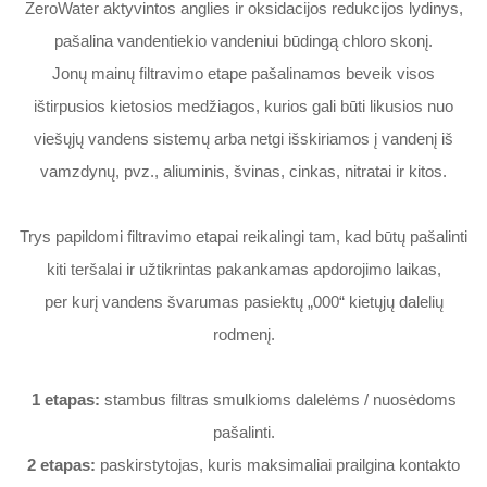
ZeroWater aktyvintos anglies ir oksidacijos redukcijos lydinys,
pašalina vandentiekio vandeniui būdingą chloro skonį.
Jonų mainų filtravimo etape pašalinamos beveik visos
ištirpusios kietosios medžiagos, kurios gali būti likusios nuo
viešųjų vandens sistemų arba netgi išskiriamos į vandenį iš
vamzdynų, pvz., aliuminis, švinas, cinkas, nitratai ir kitos.
Trys papildomi filtravimo etapai reikalingi tam, kad būtų pašalinti
kiti teršalai ir užtikrintas pakankamas apdorojimo laikas,
per kurį vandens švarumas pasiektų „000“ kietųjų dalelių
rodmenį.
1 etapas:
stambus filtras smulkioms dalelėms / nuosėdoms
pašalinti.
2 etapas:
paskirstytojas, kuris maksimaliai prailgina kontakto