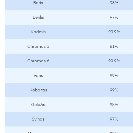
Baris
98%
Berilis
97%
Kadmis
99.9%
Chromas 3
81%
Chromas 6
99.9%
Varis
99%
Kobaltas
99%
Geležis
98%
Švinas
97%