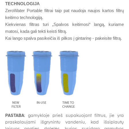
TECHNOLOGIJA
ZeroWater Portable filtrai taip pat naudoja naujos kartos filtrų
keitimo technologiją.
Kiekvienas filtras turi „Spalvos keitimosi“ langą, kuriame
matosi, kada gali tekti keisti filtrą.
Kai lango spalva pasikeičia iš pilkos į gintarinę - pakeisite filtrą.
PASTABA
: gamykloje prieš supakuojant filtrus, jie yra
praskalaujami išgrynintu vandeniu, kad išsiplautų
laisvos anglies dalelės, kurios susidaro gamybos