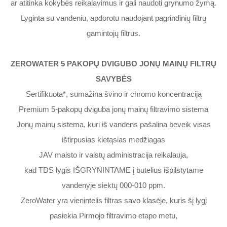
ar atitinka kokybės reikalavimus ir gali naudoti grynumo žymą.
Lyginta su vandeniu, apdorotu naudojant pagrindinių filtrų
gamintojų filtrus.
ZEROWATER 5 PAKOPŲ DVIGUBO JONŲ MAINŲ FILTRŲ
SAVYBĖS
Sertifikuota*, sumažina švino ir chromo koncentraciją
Premium 5-pakopų dviguba jonų mainų filtravimo sistema
Jonų mainų sistema, kuri iš vandens pašalina beveik visas
ištirpusias kietąsias medžiagas
JAV maisto ir vaistų administracija reikalauja,
kad TDS lygis IŠGRYNINTAME į butelius išpilstytame
vandenyje siektų 000-010 ppm.
ZeroWater yra vienintelis filtras savo klasėje, kuris šį lygį
pasiekia Pirmojo filtravimo etapo metu,