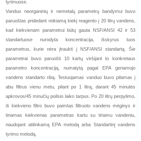
tyrimuose.
Vanduo neorganinių ir nemetalų parametrų bandymui buvo
paruoštas pridedant reikiamą kiekį reagento į 20 litrų vandens,
kad kiekvienam parametrui būtų gauta NSF/ANSI 42 ir 53
standartuose nurodyta koncentracija, išskyrus tuos
parametrus, kurie nėra įtraukti į NSF/ANSI standartą. Šie
parametrai buvo paruošti 10 kartų viršijant to konkretaus
parametro koncentraciją, numatytą pagal EPA geriamojo
vandens standarto ribą. Testuojamas vanduo buvo pilamas į
abu filtrus vienu metu, pilant po 1 litrą, darant 45 minutės
apkrovos/45 minučių poilsio laiko tarpus. Po 20 litrų perpylimo,
iš kiekvieno filtro buvo paimtas filtruoto vandens mėginys ir
tiriamas kiekvienas parametras kartu su tiriamu vandeniu,
naudojant atitinkamą EPA metodą arba Standartinį vandens
tyrimo metodą.