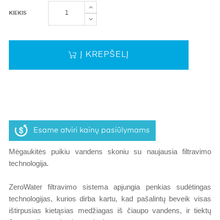
KIEKIS
Į KREPŠELĮ
Esame atviri kainų pasiūlymams
Mėgaukitės puikiu vandens skoniu su naujausia filtravimo
technologija.
ZeroWater filtravimo sistema apjungia penkias sudėtingas
technologijas, kurios dirba kartu, kad pašalintų beveik visas
ištirpusias kietąsias medžiagas iš čiaupo vandens, ir tiektų