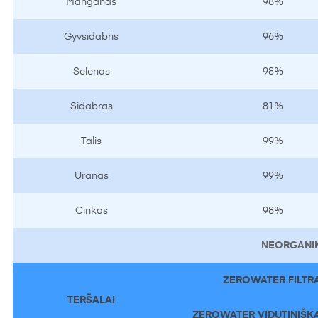
Manganas
98%
Gyvsidabris
96%
Selenas
98%
Sidabras
81%
Talis
99%
Uranas
99%
Cinkas
98%
NEORGANIN
ZEROWATER FILTRA
TERŠALAI
ZEROWATER VIDUTINIŠKA