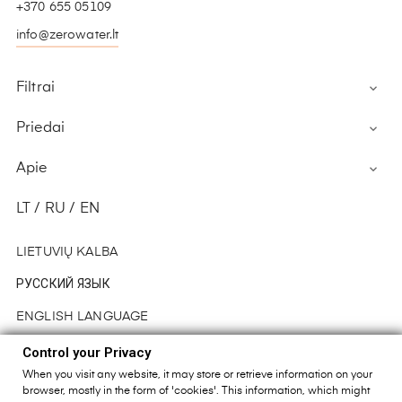
+370 655 05109
info@zerowater.lt
Filtrai

Priedai

Apie

LT / RU / EN
LIETUVIŲ KALBA
РУССКИЙ ЯЗЫК
ENGLISH LANGUAGE
Control your Privacy
When you visit any website, it may store or retrieve information on your
browser, mostly in the form of 'cookies'. This information, which might
Copyright © 2026
H2Oras Ltd
Visos teisės saugomos.