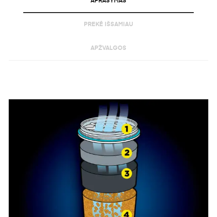
APRAŠYMAS
PREKĖ IŠSAMIAU
APŽVALGOS