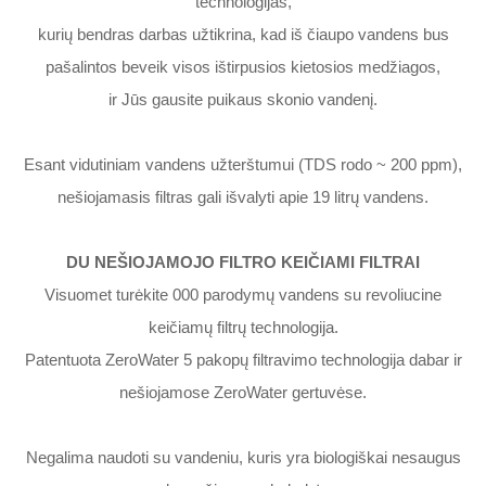
technologijas,
kurių bendras darbas užtikrina, kad iš čiaupo vandens bus
pašalintos beveik visos ištirpusios kietosios medžiagos,
ir Jūs gausite puikaus skonio vandenį.
Esant vidutiniam vandens užterštumui (TDS rodo ~ 200 ppm),
nešiojamasis filtras gali išvalyti apie 19 litrų vandens.
DU NEŠIOJAMOJO FILTRO KEIČIAMI FILTRAI
Visuomet turėkite 000 parodymų vandens su revoliucine
keičiamų filtrų technologija.
Patentuota ZeroWater 5 pakopų filtravimo technologija dabar ir
nešiojamose ZeroWater gertuvėse.
Negalima naudoti su vandeniu, kuris yra biologiškai nesaugus