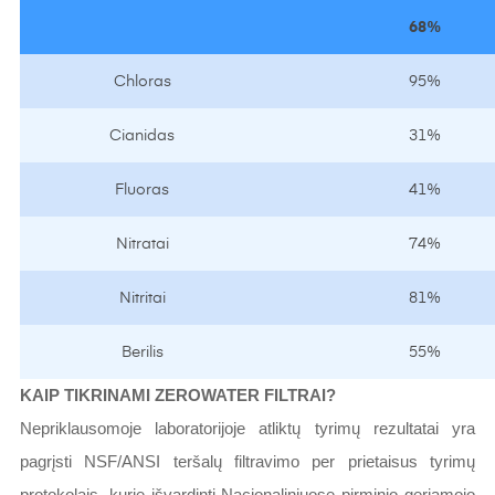
68%
Chloras
95%
Cianidas
31%
Fluoras
41%
Nitratai
74%
Nitritai
81%
Berilis
55%
KAIP TIKRINAMI ZEROWATER FILTRAI?
Nepriklausomoje laboratorijoje atliktų tyrimų rezultatai yra
pagrįsti NSF/ANSI teršalų filtravimo per prietaisus tyrimų
protokolais, kurie išvardinti Nacionaliniuose pirminio geriamojo