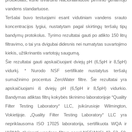
vandens standartuose.
Teršalai buvo testuojami esant vidutiniam vandens srauto
koncentracijos lygiui, nustatytam pagal skirtingų teršalų tipų
bandymų protokolus. Tyrimo rezultatai gauti po atlikto 150 litrų
filtravimo, o tai yra dvigubai didesnis nei numatytas suvartojimo
kiekis, užtikrinantis vartotojų saugumą.
Šie rezultatai gauti apskaičiuojant dviejų pH (6,5pH ir 8,5pH)
vidurkį. * Nurodo NSF sertifikate nustatytus teršalų
sumažinimo procentus ZeroWater filtre. Šie rezultatai yra
apskaičiuojami iš dviejų pH (6,5pH ir 8,5pH) vidurkio.
Bandymas atliktas filtrų kokybės tikrinimo laboratorijoje “Quality
Filter Testing Laboratory“ LLC, įsikūrusioje Wilmington,
Vokietijoje. „Quality Filter Testing Laboratory“ LLC yra
nepriklausoma ISO 17025 laboratorija, sertifikuota WQA ir