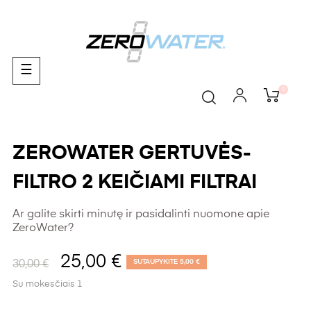
Toggle
☰
navigation
0
ZEROWATER GERTUVĖS-
FILTRO 2 KEIČIAMI FILTRAI
Ar galite skirti minutę ir pasidalinti nuomone apie
ZeroWater?
25,00 €
SUTAUPYKITE 5,00 €
30,00 €
Su mokesčiais
1