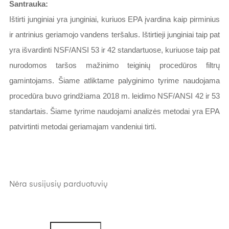
Santrauka:
Ištirti junginiai yra junginiai, kuriuos EPA įvardina kaip pirminius
ir antrinius geriamojo vandens teršalus. Ištirtieji junginiai taip pat
yra išvardinti NSF/ANSI 53 ir 42 standartuose, kuriuose taip pat
nurodomos taršos mažinimo teiginių procedūros filtrų
gamintojams. Šiame atliktame palyginimo tyrime naudojama
procedūra buvo grindžiama 2018 m. leidimo NSF/ANSI 42 ir 53
standartais. Šiame tyrime naudojami analizės metodai yra EPA
patvirtinti metodai geriamajam vandeniui tirti.
Nėra susijusių parduotuvių