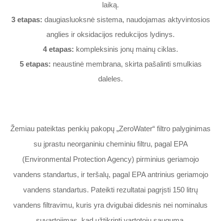
laiką.
3 etapas:
daugiasluoksnė sistema, naudojamas aktyvintosios
anglies ir oksidacijos redukcijos lydinys.
4 etapas:
kompleksinis jonų mainų ciklas.
5 etapas:
neaustinė membrana, skirta pašalinti smulkias
daleles.
Žemiau pateiktas penkių pakopų „ZeroWater“ filtro palyginimas
su įprastu neorganiniu cheminiu filtru, pagal EPA
ZEROWATER
(Environmental Protection Agency) pirminius geriamojo
FILTER
vandens standartus, ir teršalų, pagal EPA antrinius geriamojo
INCLUDES:
vandens standartus. Pateikti rezultatai pagrįsti 150 litrų
vandens filtravimu, kuris yra dvigubai didesnis nei nominalus
suvartojimas, kad užtikrinti vartotojų saugumą.