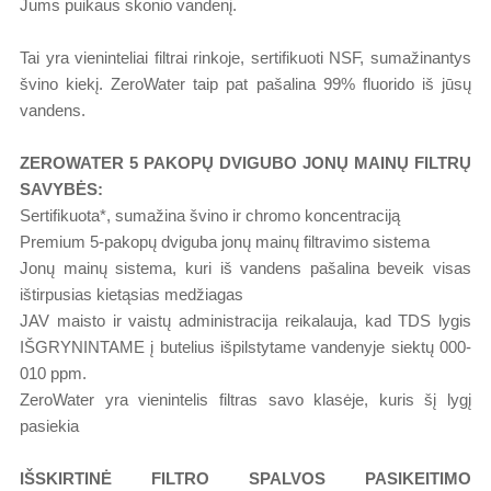
Jums puikaus skonio vandenį.
Tai yra vieninteliai filtrai rinkoje, sertifikuoti NSF, sumažinantys
švino kiekį. ZeroWater taip pat pašalina 99% fluorido iš jūsų
vandens.
ZEROWATER 5 PAKOPŲ DVIGUBO JONŲ MAINŲ FILTRŲ
SAVYBĖS:
Sertifikuota*, sumažina švino ir chromo koncentraciją
Premium 5-pakopų dviguba jonų mainų filtravimo sistema
Jonų mainų sistema, kuri iš vandens pašalina beveik visas
ištirpusias kietąsias medžiagas
JAV maisto ir vaistų administracija reikalauja, kad TDS lygis
IŠGRYNINTAME į butelius išpilstytame vandenyje siektų 000-
010 ppm.
ZeroWater yra vienintelis filtras savo klasėje, kuris šį lygį
pasiekia
IŠSKIRTINĖ FILTRO SPALVOS PASIKEITIMO