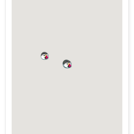
Eko123.lt
Mosėdžio g. 7, LT- 48189 Kaunas
Mobilusis telefonas: +370 655 47220
IŠSAMIAU
Eko123.lt
Zanavykų g. 25F, LT- 44141 Kaunas
Mobilusis telefonas: +370 655 47220
IŠSAMIAU