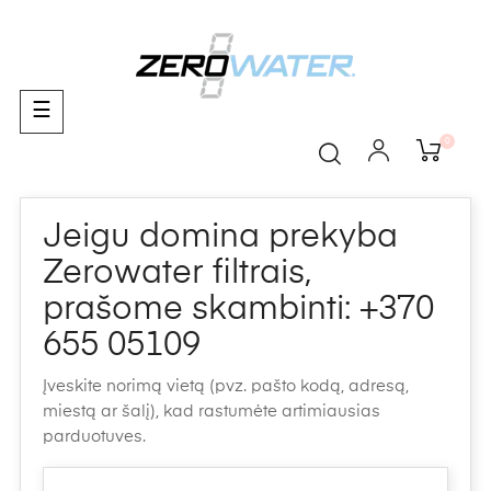
Toggle
☰
navigation
0
Jeigu domina prekyba
Zerowater filtrais,
prašome skambinti: +370
655 05109
Įveskite norimą vietą (pvz. pašto kodą, adresą,
miestą ar šalį), kad rastumėte artimiausias
parduotuves.