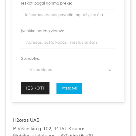
Ieškoti pagal norimą prekę:
Įveskite norimą vietovę
Spindulys:
H2oras UAB
P. Višinskio g. 102, 44151 Kaunas
Mobilusis telefonas: +370 655 05109